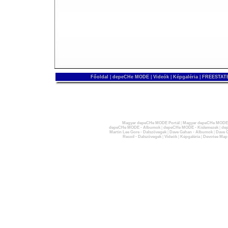
Főoldal
|
depeCHe MODE
|
Videók
|
Képgaléria
|
FREESTATE
Magyar depeCHe MODE Portál
|
Magyar depeCHe MODE 
depeCHe MODE - Albumok
|
depeCHe MODE - Kislemezek
|
dep
Martin Lee Gore - Dalszövegek
|
Dave Gahan - Albumok
|
Dave G
Recoil - Dalszövegek
|
Videók
|
Képgaléria
|
Devotee Map