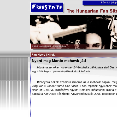
Főoldal
|
dep
Fan News | Hírek
Nyerd meg Martin mohawk-ját!
Miután a zenekar november 14-én kiadta pályfutása első Best 
egy különleges nyereményjátékkal rukkolt elő.
Bizonyára sokak számára ismerős az a mohawk-sapka, mely
világ körüli koncert turné alatt viselt. Ezen fejfedők egyikéhez
Best Of
CD+DVD kiadásával együtt. Nem kell mást tenni, mint a
F
sapkát a
Knit-Head
készítette. A nyereményjáték 2006. december 12