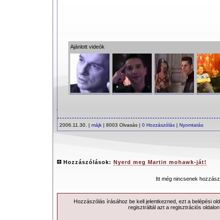
Ajánlott videók
2006.11.30. |
májk
| 8003 Olvasás |
0 Hozzászólás
|
Nyomtatás
Hozzászólások:
Nyerd meg Martin mohawk-ját!
Itt még nincsenek hozzász
Hozzászólás írásához be kell jelentkezned, ezt a
belépési
old
regisztráltál azt a
regisztrációs
oldalon