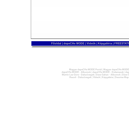
Főoldal
|
depeCHe MODE
|
Videók
|
Képgaléria
|
FREESTATE
Magyar depeCHe MODE Portál
|
Magyar depeCHe MODE 
depeCHe MODE - Albumok
|
depeCHe MODE - Kislemezek
|
dep
Martin Lee Gore - Dalszövegek
|
Dave Gahan - Albumok
|
Dave G
Recoil - Dalszövegek
|
Videók
|
Képgaléria
|
Devotee Map