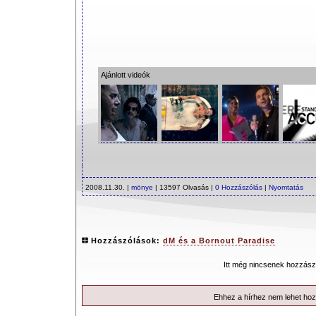
Ajánlott videók
2008.11.30. |
mönye
| 13597 Olvasás |
0 Hozzászólás
|
Nyomtatás
Hozzászólások:
dM és a Bornout Paradise
Itt még nincsenek hozzász
Ehhez a hírhez nem lehet hoz