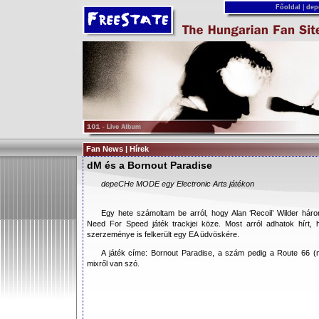
Főoldal
|
dep
Fan News | Hírek
dM és a Bornout Paradise
depeCHe MODE egy Electronic Arts játékon
Egy hete számoltam be arról, hogy Alan ‘Recoil’ Wilder hár
Need For Speed játék trackjei köze. Most arról adhatok hír
szerzeménye is felkerült egy EA üdvöskére.
A játék címe: Bornout Paradise, a szám pedig a Route 66 (m
mixről van szó.