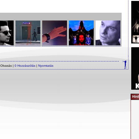
 Olvasás |
0 Hozzászólás
|
Nyomtatás
Hird