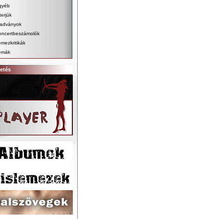
gyéb
terjúk
iadványok
oncertbeszámolók
mezkritikák
émák
etés