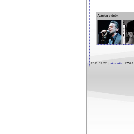
Ajánlott videók
2011.02.27. |
vérrontó
| 17524