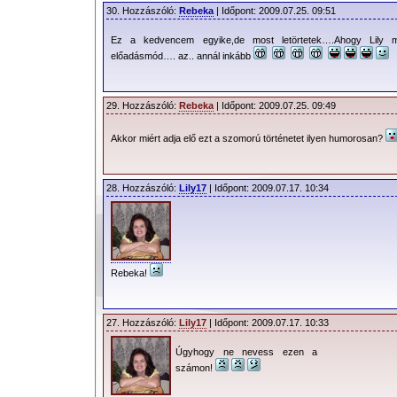
30. Hozzászóló:
Rebeka
| Időpont: 2009.07.25. 09:51
Ez a kedvencem egyike,de most letörtetek….Ahogy Lily m
előadásmód…. az.. annál inkább
29. Hozzászóló:
Rebeka
| Időpont: 2009.07.25. 09:49
Akkor miért adja elő ezt a szomorú történetet ilyen humorosan?
28. Hozzászóló:
Lily17
| Időpont: 2009.07.17. 10:34
Rebeka!
27. Hozzászóló:
Lily17
| Időpont: 2009.07.17. 10:33
Úgyhogy ne nevess ezen a
számon!