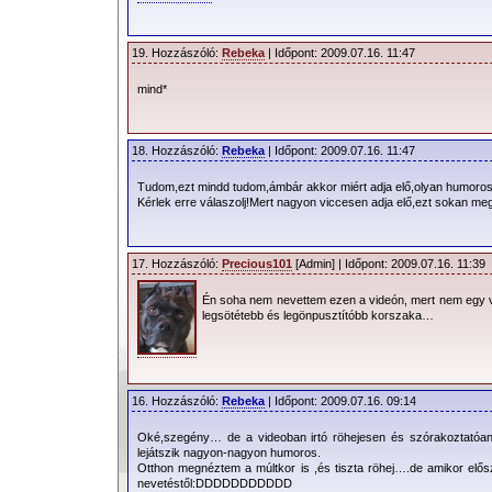
19. Hozzászóló:
Rebeka
| Időpont: 2009.07.16. 11:47
mind*
18. Hozzászóló:
Rebeka
| Időpont: 2009.07.16. 11:47
Tudom,ezt mindd tudom,ámbár akkor miért adja elő,olyan humoro
Kérlek erre válaszolj!Mert nagyon viccesen adja elő,ezt sokan m
17. Hozzászóló:
Precious101
[Admin] | Időpont: 2009.07.16. 11:39
Én soha nem nevettem ezen a videón, mert nem egy 
legsötétebb és legönpusztítóbb korszaka…
16. Hozzászóló:
Rebeka
| Időpont: 2009.07.16. 09:14
Oké,szegény… de a videoban irtó röhejesen és szórakoztatóan 
lejátszik nagyon-nagyon humoros.
Otthon megnéztem a múltkor is ,és tiszta röhej….de amikor elő
nevetéstől:DDDDDDDDDDD