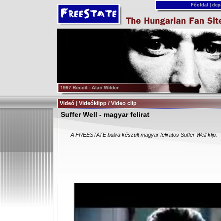
Főoldal
|
dep
Videó | Videóklipp / Video clip
Suffer Well - magyar felirat
A FREESTATE bulira készült magyar feliratos Suffer Well klip.