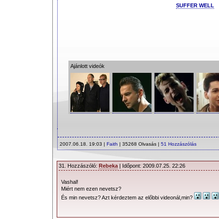
SUFFER WELL
Ajánlott videók
2007.06.18. 19:03 |
Faith
| 35268 Olvasás |
51 Hozzászólás
31. Hozzászóló:
Rebeka
| Időpont: 2009.07.25. 22:26
Vashal!
Miért nem ezen nevetsz?
És min nevetsz? Azt kérdeztem az előbbi videonál,min?