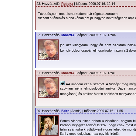
23. Hozzászóló:
Rebeka
| Időpont: 2009.07.16. 12:14
Tévedés,nem most ismerkedem,már régóta szeretem.
Viszont a táncolás a diszkóban,azt pl. nagyon nevetségesen adja e
22. Hozzászóló:
Mode93
| Időpont: 2009.07.16. 12:04
jah azt kihagytam, hogy én sem szoktam halálra
komoly dolog, csupán elmosolyodom azon a 2 dolgo
21. Hozzászóló:
Mode93
| Időpont: 2009.07.16. 12:01
ÁÁ imádom ezt a számot. A Videóját meg még j
szoktam néha elmosolyodni amikor Dave táncol
mozgással) és amikor Martin beöltözött menyass
20. Hozzászóló:
Faith
[Admin] | Időpont: 2009.07.16. 11:55
Semmi vicces nincs ebben a videóban, nagyon félr
korábbi bejegyzéseidből látszik, hogy csak most i
talán számodra kívülállóként vicces lehet, de mon
látni vicces dolgokat, max egy kis iróniát.