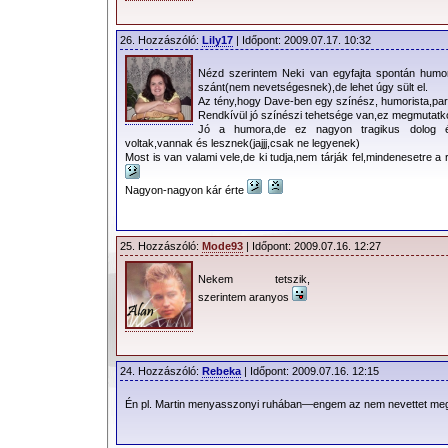
26. Hozzászóló:
Lily17
| Időpont: 2009.07.17. 10:32
Nézd szerintem Neki van egyfajta spontán hu
szánt(nem nevetségesnek),de lehet úgy sült el.
Az tény,hogy Dave-ben egy színész, humorista,paro
Rendkívül jó színészi tehetsége van,ez megmutatk
Jó a humora,de ez nagyon tragikus dolog é
voltak,vannak és lesznek(jajjj,csak ne legyenek)
Most is van valami vele,de ki tudja,nem tárják fel,mindenesetre a
Nagyon-nagyon kár érte
25. Hozzászóló:
Mode93
| Időpont: 2009.07.16. 12:27
Nekem tetszik,
szerintem aranyos
24. Hozzászóló:
Rebeka
| Időpont: 2009.07.16. 12:15
Én pl. Martin menyasszonyi ruhában—engem az nem nevettet me