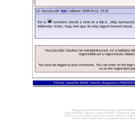
12. Hozzászóló:
Niki
| Időpont: 2009.04.12. 23:32
Ezt is
szeretem, tetszik a zene és a klip is…elég nyomasztó,
felébredsz örülsz, hogy nem igaz de még nagyon benned marad…n
Hozzászólás írásához be kell jelentkezned, ezt a
belépési
old
regisztráltál azt a
regisztrációs
oldalon
You must be logged to post comments, You can enter on the
login
so on the
registration p
Főoldal
|
depeCHe MODE
|
Videók
|
Képgaléria
|
FREESTATE
Magyar depeCHe MODE Portál
|
Magyar depeCHe MODE 
depeCHe MODE - Albumok
|
depeCHe MODE - Kislemezek
|
dep
Martin Lee Gore - Dalszövegek
|
Dave Gahan - Albumok
|
Dave G
Recoil - Dalszövegek
|
Videók
|
Képgaléria
|
Devotee Map