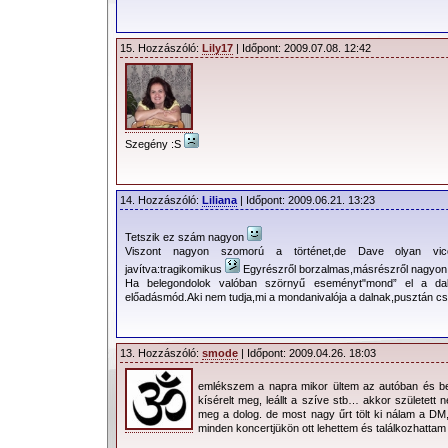
15. Hozzászóló:
Lily17
| Időpont: 2009.07.08. 12:42
Szegény :S
14. Hozzászóló:
Liliana
| Időpont: 2009.06.21. 13:23
Tetszik ez szám nagyon
Viszont nagyon szomorú a történet,de Dave olyan vic
javítva:tragikomikus
Egyrészről borzalmas,másrészről nagyon
Ha belegondolok valóban szörnyű eseményt"mond” el a dal
előadásmód.Aki nem tudja,mi a mondanivalója a dalnak,pusztán csak
13. Hozzászóló:
smode
| Időpont: 2009.04.26. 18:03
emlékszem a napra mikor ültem az autóban és be
kísérelt meg, leállt a szíve stb… akkor született 
meg a dolog. de most nagy űrt tölt ki nálam a D
minden koncertjükön ott lehettem és találkozhattam