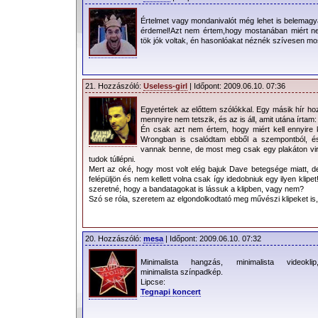
Értelmet vagy mondanivalót még lehet is belemag
érdemel!Azt nem értem,hogy mostanában miért ne
tök jók voltak, én hasonlóakat néznék szívesen mos
21. Hozzászóló:
Useless-girl
| Időpont: 2009.06.10. 07:36
Egyetértek az előttem szólókkal. Egy másik hír hoz
mennyire nem tetszik, és az is áll, amit utána írtam:
Én csak azt nem értem, hogy miért kell ennyire 
Wrongban is csalódtam ebből a szempontból, é
vannak benne, de most meg csak egy plakáton v
tudok túllépni.
Mert az oké, hogy most volt elég bajuk Dave betegsége miatt, d
felépüljön és nem kellett volna csak így idedobniuk egy ilyen klipet
szeretné, hogy a bandatagokat is lássuk a klipben, vagy nem?
Szó se róla, szeretem az elgondolkodtató meg művészi klipeket is,
20. Hozzászóló:
mesa
| Időpont: 2009.06.10. 07:32
Minimalista hangzás, minimalista videoklip
minimalista színpadkép.
Lipcse:
Tegnapi koncert