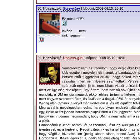
30. Hozzászóló:
Screw-Jay
| Időpont: 2009.06.10. 10:10
Ez most mi?!?!
Inkább nem
írok semmit…
29. Hozzászóló:
Useless-girl
| Időpont: 2009.06.10. 10:01
Soundlover: nem azt mondom, hogy végig őket kéne
jobb esetben megjelennek maguk a bandatagok is. 
Persze ettől függetlenül örülök, hogy neked tets
csalódás, mert nem ilyenre számítottak. Persze
számnál) nehéz jó és nem klisés videót csinálni. 
mert ez így elég “elcsépelt”, úgy értem, nem hoz túl sok újítást 
mondják, a DM mindig megújul, akkor ehhez tartani is kellene ma
mert nagyon szeretem őket, és általában a dolgaik 98%-át benyele
Wrong után (aminek a klipjét még kedvelem is, és ott legalább felvil
Még azzal is megelégedtem volna, ha egy olyan rendezőt találnak,
egy kicsit azért jobban hordozná alapszinten a DM-jegyeket. Mert 
bizony nem tudnám megmondani, hogy DM, ha nem hallanám a szá
a pólót.
Fanvideóból is lehet baromi jót összedobni, lásd az Allelujah-t 
jelentéssel, és a kedvenc Recoil videóm - és ha jól tudom, az is e
hogy végül a hivatalos lett (pedig abban sincs benne Alan).
Hordozza a DM-es jegyeket is, pedig hát elméletileg “csak” Recoi