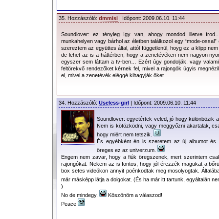
35. Hozzászóló:
dmmisi
| Időpont: 2009.06.10. 11:44
Soundlover: ez tényleg így van, ahogy mondod illetve írod
munkahelyen vagy bárhol az életben találkozol egy “mode-ossal” 
szereztem az együttes által, attól függetlenül, hoyg ez a klipp 
de lehet az is a háttérben, hogy a zenetévéken nem nagyon nyom
egyszer sem láttam a tv-ben… Ezért úgy gondolják, vagy valamil
feltörekvő rendezőket kérnek fel, mivel a rajongók úgyis megn
el, mivel a zenetévék eléggé kihagyják őket…
34. Hozzászóló:
Useless-girl
| Időpont: 2009.06.10. 11:44
Soundlover: egyetértek veled, jó hogy különbözik
Nem is kötözködni, vagy meggyőzni akartalak, csak
hogy miért nem tetszik.
És egyébként én is szeretem az új albumot és
öreges ez az univerzum.
Engem nem zavar, hogy a fiúk öregszenek, mert szerintem csa
rajongókat. Nekem az is fontos, hogy jól érezzék magukat a bőrük
box setes videókon annyit poénkodtak meg mosolyogtak. Általába
már másképp látja a dolgokat. (És ha már itt tartunk, egyáltalán 
)
No de mindegy.
Köszönöm a válaszod!
Peace