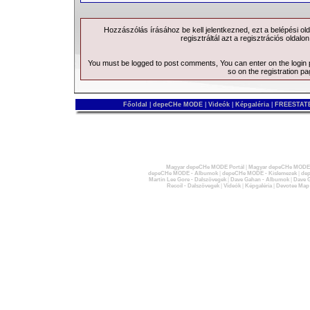
Hozzászólás írásához be kell jelentkezned, ezt a
belépési
old
regisztráltál azt a
regisztrációs
oldalon
You must be logged to post comments, You can enter on the
login
so on the
registration p
Főoldal
|
depeCHe MODE
|
Videók
|
Képgaléria
|
FREESTATE
Magyar depeCHe MODE Portál
|
Magyar depeCHe MODE 
depeCHe MODE - Albumok
|
depeCHe MODE - Kislemezek
|
dep
Martin Lee Gore - Dalszövegek
|
Dave Gahan - Albumok
|
Dave G
Recoil - Dalszövegek
|
Videók
|
Képgaléria
|
Devotee Map