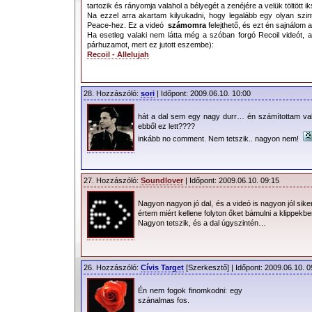
tartozik és rányomja valahol a bélyegét a zenéjére a velük töltött ik
Na ezzel arra akartam kilyukadni, hogy legalább egy olyan szin
Peace-hez. Ez a videó
számomra
felejthető, és ezt én sajnálom a
Ha esetleg valaki nem látta még a szóban forgó Recoil videót, 
párhuzamot, mert ez jutott eszembe):
Recoil - Allelujah
28. Hozzászóló:
sori
| Időpont: 2009.06.10. 10:00
hát a dal sem egy nagy durr… én számítottam val
ebből ez lett????
inkább no comment. Nem tetszik.. nagyon nem!
27. Hozzászóló:
Soundlover
| Időpont: 2009.06.10. 09:15
Nagyon nagyon jó dal, és a videó is nagyon jól si
értem miért kellene folyton őket bámulni a klippek
Nagyon tetszik, és a dal úgyszintén…
26. Hozzászóló:
Cívis Target
[Szerkesztő] | Időpont: 2009.06.10. 0
Én nem fogok finomkodni: egy
szánalmas fos.