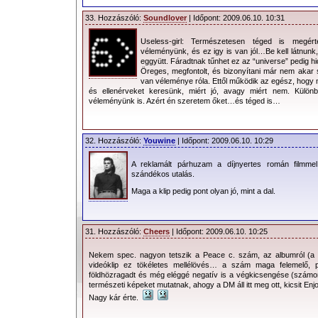
33. Hozzászóló:
Soundlover
| Időpont: 2009.06.10. 10:31
Useless-girl: Természetesen téged is megé
véleményünk, és ez igy is van jól…Be kell látnunk
eggyütt. Fáradtnak tűnhet ez az “universe” pedig hi
Öreges, megfontolt, és bizonyítani már nem akar
van véleménye róla. Ettől működik az egész, hogy
és ellenérveket keresünk, miért jó, avagy miért nem. Külön
véleményünk is. Azért én szeretem őket…és téged is…
32. Hozzászóló:
Youwine
| Időpont: 2009.06.10. 10:29
A reklamált párhuzam a díjnyertes román filmmel
szándékos utalás.
Maga a klip pedig pont olyan jó, mint a dal.
31. Hozzászóló:
Cheers
| Időpont: 2009.06.10. 10:25
Nekem spec. nagyon tetszik a Peace c. szám, az albumról (a 
videóklip ez tökéletes mellélövés… a szám maga felemelő, p
földhözragadt és még eléggé negatív is a végkicsengése (számomr
természeti képeket mutatnak, ahogy a DM áll itt meg ott, kicsit Enjo
Nagy kár érte.