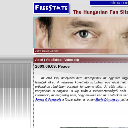
Főoldal
|
dep
Videó | Videóklipp / Video clip
2009.06.09. Peace
Az első klip, amelyben nem szerepelnek az együttes tagja
láthatjuk őket. A nehezen követhető sztoriban egy rövid hajú
erőszakos rémképen ugranak fel szeme előtt. Úti célja talán a
konyhában is dolgozik. A klip talán a kirekesztettségről szó
információ, az meg főleg nem, hogy mi köze van az ezoterikus s
Jonas & Francois
a főszerepben a román
Maria Dinulescut
látha