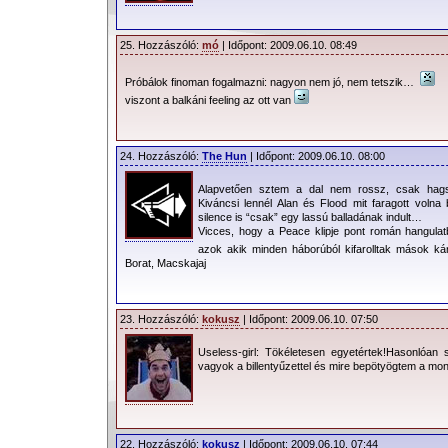
25. Hozzászóló:
mó
| Időpont: 2009.06.10. 08:49
Próbálok finoman fogalmazni: nagyon nem jó, nem tetszik…
viszont a balkáni feeling az ott van
24. Hozzászóló:
The Hun
| Időpont: 2009.06.10. 08:00
Alapvetően sztem a dal nem rossz, csak hagsz
Kiváncsi lennél Alan és Flood mit faragott volna
silence is “csak” egy lassú balladának indult…
Vicces, hogy a Peace klipje pont román hangulatb
azok akik minden háborúból kifarolltak mások
Borat, Macskajaj
23. Hozzászóló:
kokusz
| Időpont: 2009.06.10. 07:50
Useless-girl: Tökéletesen egyetértek!Hasonlóan
vagyok a billentyűzettel és mire bepötyögtem a mon
22. Hozzászóló:
kokusz
| Időpont: 2009.06.10. 07:44