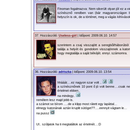
Finoman fogalmazva: Nem sikerült olyan jól ez a v
színésznő rendben van (bár magyarországon bár
helyszín is ok, de a történet, meg a vágás kihívás
37. Hozzászóló:
Useless-girl
| Időpont: 2009.06.10. 14:57
szerintem a csaj visszajött a seregből/háborúbó
találja a helyét és gondolom visszajönnek a katon
hogy megtalálja a saját békéjét. ennyi. számomra.
36. Hozzászóló:
adriszka
| Időpont: 2009.06.10. 13:54
hhááát….ez nagyon szar volt ..
a színésznőnek 10 pont ő jó volt benne….csak ne
értelmet ebben..
na mindegy..
remélem lesz majd jobb is.
a számot se bírom .....de a klipp most rátett egy lapáttal…
elmegy katonának aztán kruplit sütöget??.....eennyit vágtam le…
na pussz
UI.. szóljatok ha ti megtaláltok az értelmét…:D