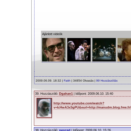
Ajánlott videók
2009.06.09. 18:32 |
Faith
| 34854 Olvasás |
99 Hozzászólás
39. Hozzászóló:
Dgahan1
| Időpont: 2009.06.10. 15:40
http://www.youtube.com/watch?
v=IcHwA3xSgPU&eurl=http://manudm.blog.free.fr
38. Hozzászóló:
neozed
| Időpont: 2009.06.10. 15:26