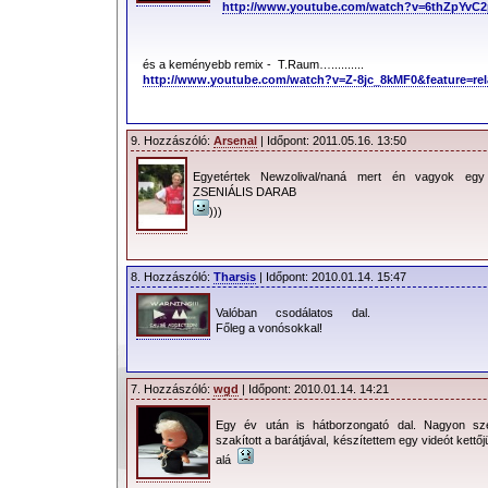
http://www.youtube.com/watch?v=6thZpYvC2
és a keményebb remix - T.Raum…..........
http://www.youtube.com/watch?v=Z-8jc_8kMF0&feature=rel
9. Hozzászóló:
Arsenal
| Időpont: 2011.05.16. 13:50
Egyetértek Newzolival/naná mert én vagyok egy
ZSENIÁLIS DARAB
)))
8. Hozzászóló:
Tharsis
| Időpont: 2010.01.14. 15:47
Valóban csodálatos dal.
Főleg a vonósokkal!
7. Hozzászóló:
wgd
| Időpont: 2010.01.14. 14:21
Egy év után is hátborzongató dal. Nagyon szer
szakított a barátjával, készítettem egy videót kettőj
alá