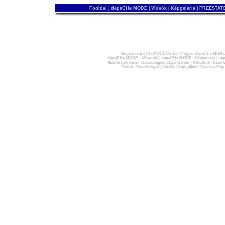
Főoldal
|
depeCHe MODE
|
Videók
|
Képgaléria
|
FREESTATE
Magyar depeCHe MODE Portál
|
Magyar depeCHe MODE 
depeCHe MODE - Albumok
|
depeCHe MODE - Kislemezek
|
dep
Martin Lee Gore - Dalszövegek
|
Dave Gahan - Albumok
|
Dave G
Recoil - Dalszövegek
|
Videók
|
Képgaléria
|
Devotee Map