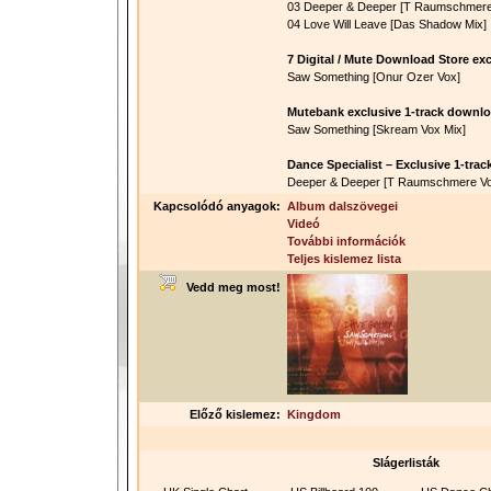
03 Deeper & Deeper [T Raumschmere 
04 Love Will Leave [Das Shadow Mix]
7 Digital / Mute Download Store ex
Saw Something [Onur Ozer Vox]
Mutebank exclusive 1-track downloa
Saw Something [Skream Vox Mix]
Dance Specialist – Exclusive 1-tra
Deeper & Deeper [T Raumschmere Vo
Kapcsolódó anyagok:
Album dalszövegei
Videó
További információk
Teljes kislemez lista
Vedd meg most!
Előző kislemez:
Kingdom
Slágerlisták