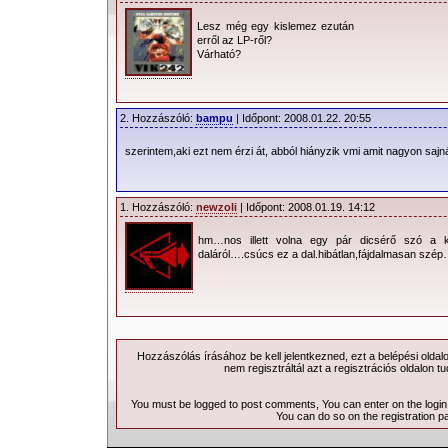
Lesz még egy kislemez ezután
erről az LP-ről?
Várható?
2. Hozzászóló:
bampu
| Időpont: 2008.01.22. 20:55
szerintem,aki ezt nem érzi át, abból hiányzik vmi amit nagyon saj
1. Hozzászóló:
newzoli
| Időpont: 2008.01.19. 14:12
hm…nos illett volna egy pár dicsérő szó a 
daláról….csúcs ez a dal.hibátlan,fájdalmasan szép
Hozzászólás írásához be kell jelentkezned, ezt a
belépési
oldal
nem regisztráltál azt a
regisztrációs
oldalon tu
You must be logged to post comments, You can enter on the
logi
You can do so on the
registration p