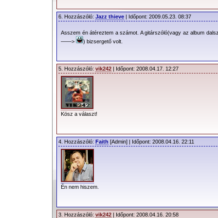
6. Hozzászóló:
Jazz thieve
| Időpont: 2009.05.23. 08:37
Asszem én átéreztem a számot. A gitárszóló(vagy az album dals
——>
) bizsergető volt.
5. Hozzászóló:
vik242
| Időpont: 2008.04.17. 12:27
Kösz a választ!
4. Hozzászóló:
Faith
[Admin] | Időpont: 2008.04.16. 22:11
Én nem hiszem.
3. Hozzászóló:
vik242
| Időpont: 2008.04.16. 20:58