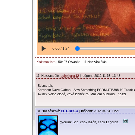
0:00 / 1:24
Kislemezlista
| 50497 Olvasás | 11 Hozzászólás
11. Hozzászóló:
schnierer12
| Időpont: 2012.11.15. 13:48
Sziasztok,
Keresem Dave Gahan - Saw Something PCDMUTE398 10 Track-es
Akinek volna eladó, vevő lennék rá! Mail-em publikus. Köszi
10. Hozzászóló:
EL GRECO
| Időpont: 2012.04.24. 11:21
gyerünk Seb, csak lazán, csak Légeren…