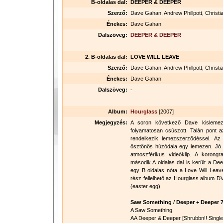
B-oldalas dal:
DEEPER & DEEPER
Szerző:
Dave Gahan, Andrew Phillpott, Christi
Énekes:
Dave Gahan
Dalszöveg:
DEEPER & DEEPER
2. B-oldalas dal:
LOVE WILL LEAVE
Szerző:
Dave Gahan, Andrew Phillpott, Christi
Énekes:
Dave Gahan
Dalszöveg:
-
Album:
Hourglass
[2007]
Megjegyzés:
A soron következő Dave kislemez
folyamatosan csúszott. Talán pont a
rendelkezik lemezszerződéssel. Az
ösztönös húzódala egy lemezen. Jó d
atmoszférikus videóklip. A korongr
második A oldalas dal is került a D
egy B oldalas nóta a Love Will Leave
rész fellelhető az Hourglass album DVD 
(easter egg).
Saw Something / Deeper + Deeper 7
A Saw Something
AA Deeper & Deeper [Shrubbn!! Single