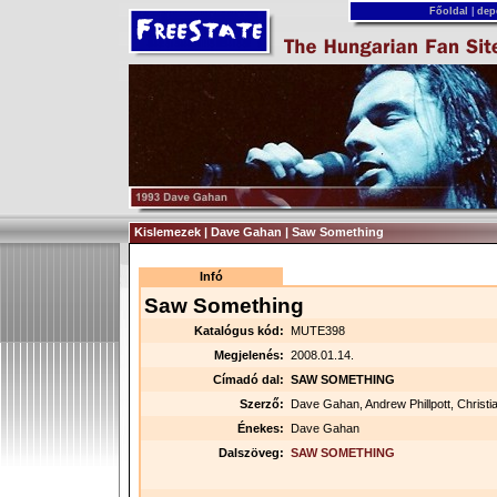
Főoldal
|
dep
Kislemezek | Dave Gahan | Saw Something
Infó
Saw Something
Katalógus kód:
MUTE398
Megjelenés:
2008.01.14.
Címadó dal:
SAW SOMETHING
Szerző:
Dave Gahan, Andrew Phillpott, Christi
Énekes:
Dave Gahan
Dalszöveg:
SAW SOMETHING