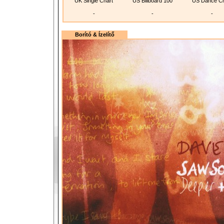
UK Single Chart
US Billboard 100
US Dance Ch
-
-
-
Borító & Ízelítő