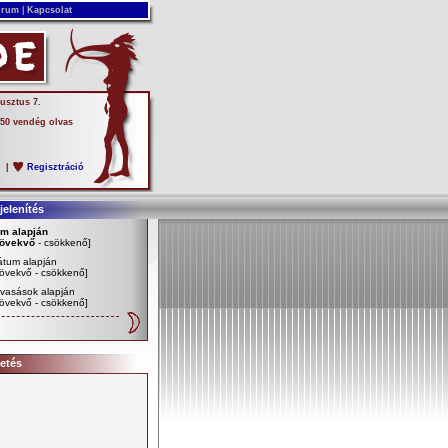
rum
|
Kapcsolat
usztus 7.
 50 vendég olvas
s
|
Regisztráció
elenítés
ím alapján
övekvő
-
csökkenő
]
átum alapján
övekvő
-
csökkenő
]
vasások alapján
övekvő
-
csökkenő
]
etés