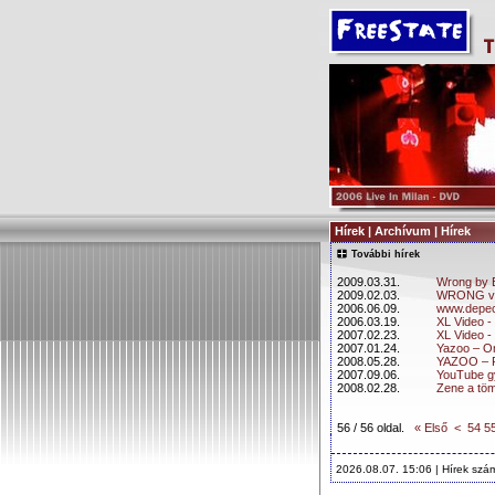
Hírek | Archívum | Hírek
További hírek
2009.03.31.
Wrong by E
2009.02.03.
WRONG vilá
2006.06.09.
www.depech
2006.03.19.
XL Video -
2007.02.23.
XL Video - 
2007.01.24.
Yazoo – O
2008.05.28.
YAZOO – R
2007.09.06.
YouTube g
2008.02.28.
Zene a tö
56 / 56 oldal.
« Első
<
54
5
2026.08.07. 15:06 | Hírek szá