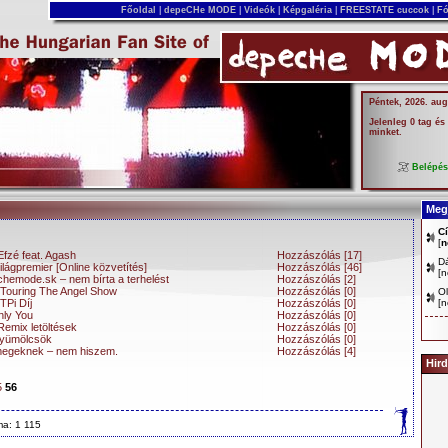
Főoldal
|
depeCHe MODE
|
Videók
|
Képgaléria
|
FREESTATE cuccok
|
Fó
Péntek, 2026. aug
Jelenleg 0 tag és
minket.
Belépé
Megj
C
[
n
fzé feat. Agash
Hozzászólás [17]
D
gpremier [Online közvetítés]
Hozzászólás [46]
[
n
emode.sk – nem bírta a terhelést
Hozzászólás [2]
 Touring The Angel Show
Hozzászólás [0]
Ol
TPi Díj
Hozzászólás [0]
[
n
nly You
Hozzászólás [0]
emix letöltések
Hozzászólás [0]
yümölcsök
Hozzászólás [0]
megeknek – nem hiszem.
Hozzászólás [4]
Hird
5
56
ma: 1 115