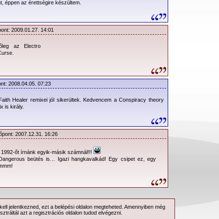
, éppen az érettségire készültem.
pont: 2009.01.27. 14:01
őleg az Electro
Curse.
ont: 2008.04.05. 07:23
Faith Healer remixei jól sikerültek. Kedvencem a Conspiracy theory
 is király.
őpont: 2007.12.31. 16:26
 1992-őt írnánk egyik-másik számnál!!!
 Dangerous beütés is… Igazi hangkavalkád! Egy csipet ez, egy
hmmm!
ell jelentkezned, ezt a
belépési
oldalon megteheted. Amennyiben még
sztráltál azt a
regisztrációs
oldalon tudod elvégezni.