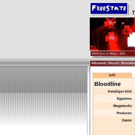
Albumok | Recoil | Bloodlin
Infó
Bloodline
Katalógus kód:
Együttes:
Megjelenés:
Producer:
Dalok: