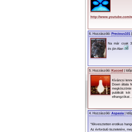
http://www.youtube.com
6. Hozzászóló:
Precious101
[
Na már csak 3
és jön Alan
5. Hozzászóló:
Kucced
| Időp
Kíváncsi lenn
Down általa 
megköszönte 
publikált ké
elhangzókat
4. Hozzászóló:
Aspasia
| Idő
“fékvesztetten erotikus hang
Az évforduló tiszteletére, me