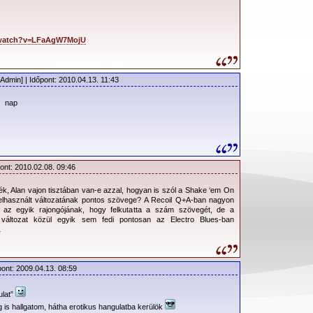
/watch?v=LFaAgW7MojU
Admin] | Időpont: 2010.04.13. 11:43
 nap
ont: 2010.02.08. 09:46
ék, Alan vajon tisztában van-e azzal, hogyan is szól a Shake ‘em On
felhasznált változatának pontos szövege? A Recoil Q+A-ban nagyon
az egyik rajongójának, hogy felkutatta a szám szövegét, de a
t változat közül egyik sem fedi pontosan az Electro Blues-ban
…
pont: 2009.04.13. 08:59
ulat”
g is hallgatom, hátha erotikus hangulatba kerülök