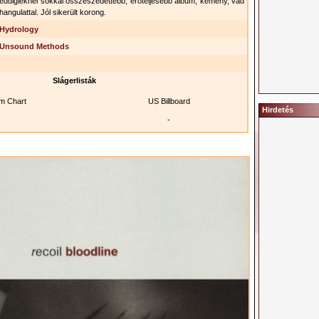
eddigieknél sokkal összeszedettebb, erőteljesebb album, kemény, vad
hangulattal. Jól sikerült korong.
Hydrology
Unsound Methods
Slágerlisták
m Chart
US Billboard
Hirdetés
-