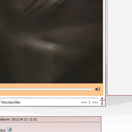
7 Hozzászólás
<<<
|
>>>
Időpont: 2012.04.12. 11:02
atású