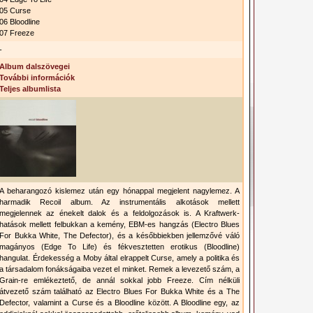
05 Curse
06 Bloodline
07 Freeze
-
Album dalszövegei
További információk
Teljes albumlista
A beharangozó kislemez után egy hónappal megjelent nagylemez. A
harmadik Recoil album. Az instrumentális alkotások mellett
megjelennek az énekelt dalok és a feldolgozások is. A Kraftwerk-
hatások mellett felbukkan a kemény, EBM-es hangzás (Electro Blues
For Bukka White, The Defector), és a későbbiekben jellemzővé váló
magányos (Edge To Life) és fékvesztetten erotikus (Bloodline)
hangulat. Érdekesség a Moby által elrappelt Curse, amely a politika és
a társadalom fonákságaiba vezet el minket. Remek a levezető szám, a
Grain-re emlékeztető, de annál sokkal jobb Freeze. Cím nélküli
átvezető szám található az Electro Blues For Bukka White és a The
Defector, valamint a Curse és a Bloodline között. A Bloodline egy, az