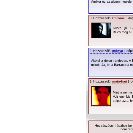
Amikor ez az album megjelent
3. Hozzászóló:
Chrome
| Idő
Kurva jó! F
Blues meg a 
2. Hozzászóló:
mönye
| Időp
Alakul a dolog rendesen. A 
mixek! Ja, és a Barracuda mix
1. Hozzászóló:
mata-hari
| Id
Mintha nem is
Volt egy kis
csipet az… 
Hozzászólás írásához be k
nem regi