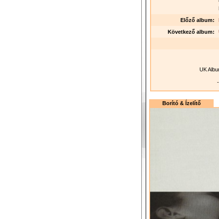
Előző album:
Következő album:
UK Albu
-
Borító & Ízelítő