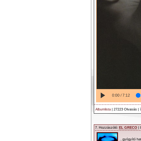
0:00 / 7:12
Albumlista
| 27223 Olvasás | 
7. Hozzászóló:
EL GRECO
| 
...gyógyító h