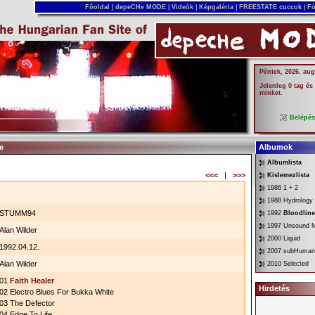
Főoldal
|
depeCHe MODE
|
Videók
|
Képgaléria
|
FREESTATE cuccok
|
Fó
Péntek, 2026. aug
Jelenleg 0 tag és
minket.
Belépé
e
Albumok
Albumlista
<<<
|
>>>
Kislemezlista
1986 1 + 2
1988 Hydrology
STUMM94
1992
Bloodline
1997 Unsound 
Alan Wilder
2000 Liquid
1992.04.12.
2007 subHuman
Alan Wilder
2010 Selected
01
Faith Healer
Hirdetés
02 Electro Blues For Bukka White
03 The Defector
04 Edge To Life