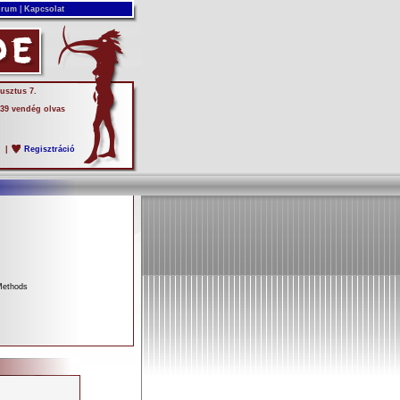
rum
|
Kapcsolat
usztus 7.
 39 vendég olvas
s
|
Regisztráció
Methods