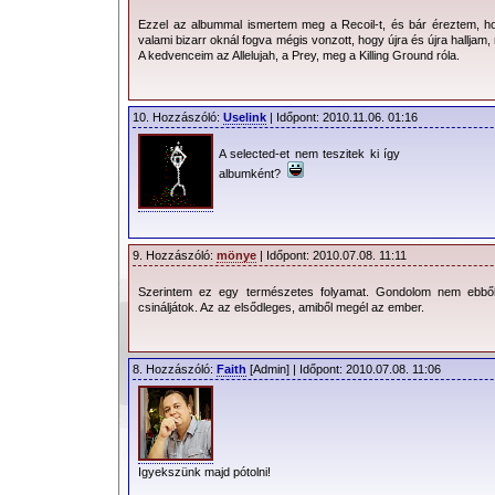
Ezzel az albummal ismertem meg a Recoil-t, és bár éreztem, 
valami bizarr oknál fogva mégis vonzott, hogy újra és újra halljam
A kedvenceim az Allelujah, a Prey, meg a Killing Ground róla.
10. Hozzászóló:
Uselink
| Időpont: 2010.11.06. 01:16
A selected-et nem teszitek ki így
albumként?
9. Hozzászóló:
mönye
| Időpont: 2010.07.08. 11:11
Szerintem ez egy természetes folyamat. Gondolom nem ebből 
csináljátok. Az az elsődleges, amiből megél az ember.
8. Hozzászóló:
Faith
[Admin] | Időpont: 2010.07.08. 11:06
Igyekszünk majd pótolni!