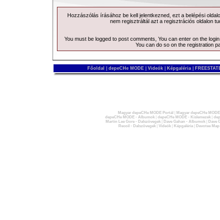
Hozzászólás írásához be kell jelentkezned, ezt a
belépési
oldal
nem regisztráltál azt a
regisztrációs
oldalon tu
You must be logged to post comments, You can enter on the
logi
You can do so on the
registration p
Főoldal
|
depeCHe MODE
|
Videók
|
Képgaléria
|
FREESTATE
Magyar depeCHe MODE Portál
|
Magyar depeCHe MODE 
depeCHe MODE - Albumok
|
depeCHe MODE - Kislemezek
|
dep
Martin Lee Gore - Dalszövegek
|
Dave Gahan - Albumok
|
Dave G
Recoil - Dalszövegek
|
Videók
|
Képgaléria
|
Devotee Map