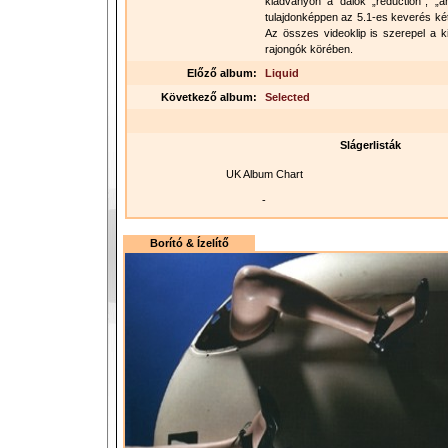
kiadványon a dalok „reduction”, „am
tulajdonképpen az 5.1-es keverés ké
Az összes videoklip is szerepel a k
rajongók körében.
Előző album:
Liquid
Következő album:
Selected
Slágerlisták
UK Album Chart
-
Borító & Ízelítő