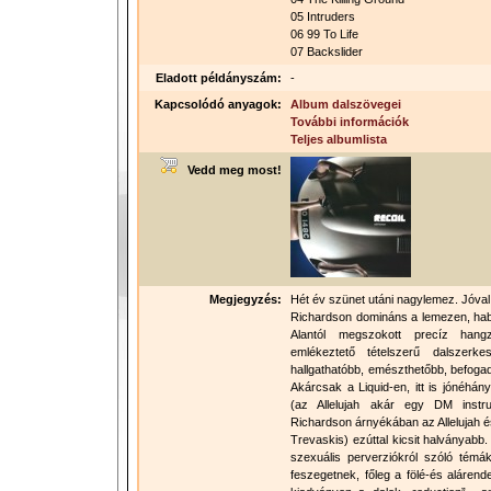
05 Intruders
06 99 To Life
07 Backslider
Eladott példányszám:
-
Kapcsolódó anyagok:
Album dalszövegei
További információk
Teljes albumlista
Vedd meg most!
Megjegyzés:
Hét év szünet utáni nagylemez. Jóval 
Richardson domináns a lemezen, habá
Alantól megszokott precíz hangz
emlékeztető tételszerű dalszerke
hallgathatóbb, emészthetőbb, befogad
Akárcsak a Liquid-en, itt is jónéhán
(az Allelujah akár egy DM instru
Richardson árnyékában az Allelujah és
Trevaskis) ezúttal kicsit halványabb
szexuális perverziókról szóló témák
feszegetnek, főleg a fölé-és alárend