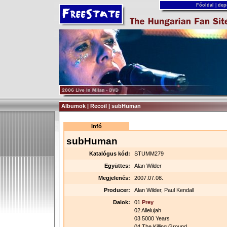
Főoldal
|
dep
Albumok | Recoil | subHuman
Infó
subHuman
Katalógus kód:
STUMM279
Együttes:
Alan Wilder
Megjelenés:
2007.07.08.
Producer:
Alan Wilder, Paul Kendall
Dalok:
01
Prey
02 Allelujah
03 5000 Years
04 The Killing Ground