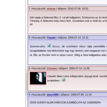
7. Hozzászóló:
mönye
| Időpont: 2010.07.08. 10:51
Két napja a Selected Box 3. cd-jét hallgatom. Számomra az év le
Tényleg. A Selected még nincs fent. Gondolom sok a meló és a fr
jut.
6. Hozzászóló:
Claude
| Időpont: 2009.07.14. 12:11
Szerencsére.
Szvsz, de szerintem nincs rajta semmiféle 
nyugodtabban tud elkészíteni egy-egy lemezt, ami magasan veri
ot. Bár, az Exciter nem is olyan rossz, főleg a Sotu hallgatása után.
5. Hozzászóló:
Chrome
| Időpont: 2009.07.14. 11:58
Claude! Alan-t nem kifejezetten anyagi okok vezérli
projektben.
4. Hozzászóló:
dave1980
| Időpont: 2009.07.09. 21:34
IGEN IGEN!!!! ALAN HIÁNYZIK A DMBÖL!!!!!! AZ 10000000%