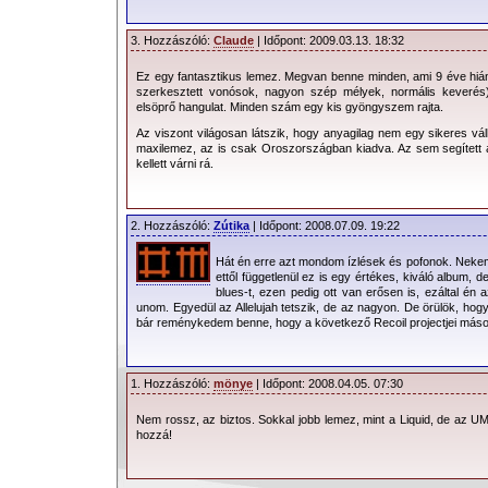
3. Hozzászóló:
Claude
| Időpont: 2009.03.13. 18:32
Ez egy fantasztikus lemez. Megvan benne minden, ami 9 éve hiá
szerkesztett vonósok, nagyon szép mélyek, normális keverés).
elsöprő hangulat. Minden szám egy kis gyöngyszem rajta.
Az viszont világosan látszik, hogy anyagilag nem egy sikeres vá
maxilemez, az is csak Oroszországban kiadva. Az sem segített a
kellett várni rá.
2. Hozzászóló:
Zútika
| Időpont: 2008.07.09. 19:22
Hát én erre azt mondom ízlések és pofonok. Nekem 
ettől függetlenül ez is egy értékes, kiváló album,
blues-t, ezen pedig ott van erősen is, ezáltal én
unom. Egyedül az Allelujah tetszik, de az nagyon. De örülök, hogy
bár reménykedem benne, hogy a következő Recoil projectjei máso
1. Hozzászóló:
mönye
| Időpont: 2008.04.05. 07:30
Nem rossz, az biztos. Sokkal jobb lemez, mint a Liquid, de az UM-
hozzá!