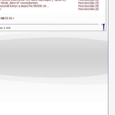
 Mode „Best of” novemberben
Hozzászólás [3]
illusztrált könyv a depeCHe MODE-ról…
Hozzászólás [9]
e
Hozzászólás [0]
3
54
55
56
>
ma: 1 115