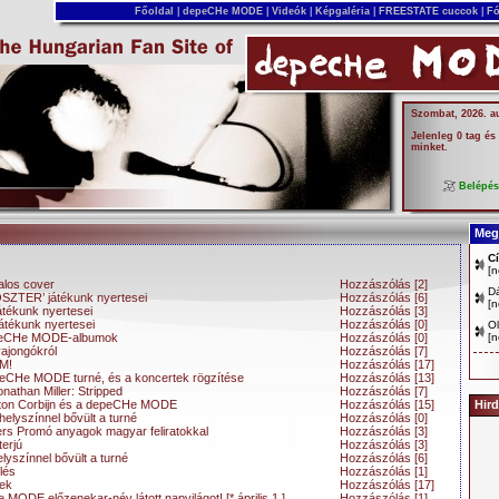
Főoldal
|
depeCHe MODE
|
Videók
|
Képgaléria
|
FREESTATE cuccok
|
Fó
Szombat, 2026. a
Jelenleg 0 tag és
minket.
Belépé
Megj
C
[
n
talos cover
Hozzászólás [2]
D
ZTER’ játékunk nyertesei
Hozzászólás [6]
[
n
tékunk nyertesei
Hozzászólás [3]
átékunk nyertesei
Hozzászólás [0]
Ol
depeCHe MODE-albumok
Hozzászólás [0]
[
n
 rajongókról
Hozzászólás [7]
dM!
Hozzászólás [17]
peCHe MODE turné, és a koncertek rögzítése
Hozzászólás [13]
onathan Miller: Stripped
Hozzászólás [7]
Anton Corbijn és a depeCHe MODE
Hozzászólás [15]
Hird
helyszínnel bővült a turné
Hozzászólás [0]
rs Promó anyagok magyar feliratokkal
Hozzászólás [3]
terjú
Hozzászólás [3]
lyszínnel bővült a turné
Hozzászólás [6]
lés
Hozzászólás [1]
sek
Hozzászólás [17]
MODE előzenekar-név látott napvilágot! [* április 1.]
Hozzászólás [1]