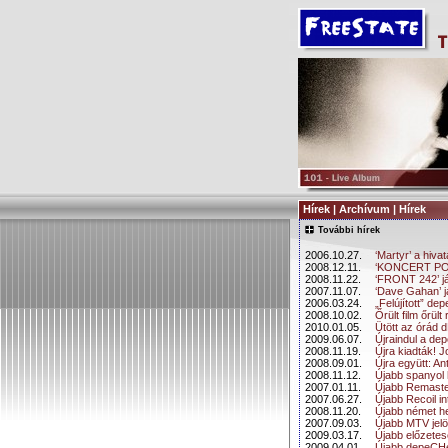
Hírek | Archívum | Hírek
További hírek
2006.10.27.
‘Martyr’ a hiva
2008.12.11.
‘KONCERT POS
2008.11.22.
‘FRONT 242’ já
2007.11.07.
‘Dave Gahan’ j
2006.03.24.
„Felújított” 
2008.10.02.
Őrült film őrült
2010.01.05.
Ütött az órád 
2009.06.07.
Újraindul a de
2008.11.19.
Újra kiadták! J
2008.09.01.
Újra együtt: 
2008.11.12.
Újabb spanyol 
2007.01.11.
Újabb Remaste
2007.06.27.
Újabb Recoil in
2008.11.20.
Újabb német he
2007.09.03.
Újabb MTV jelö
2009.03.17.
Újabb előzete
2009.04.01.
Újabb depeCHe 