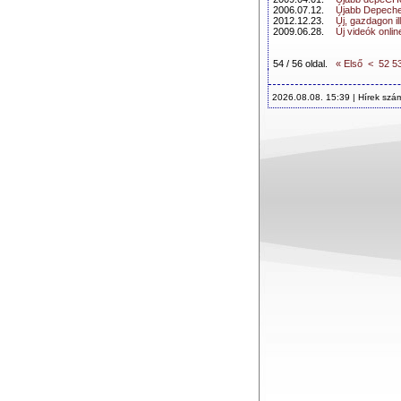
2006.07.12.
Újabb Depeche
2012.12.23.
Új, gazdagon 
2009.06.28.
Új videók onlin
54 / 56 oldal.
« Első
<
52
5
2026.08.08. 15:39 | Hírek szá