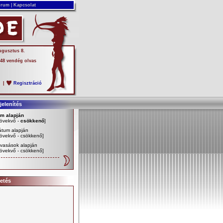
rum
|
Kapcsolat
ugusztus 8.
 48 vendég olvas
s
|
Regisztráció
elenítés
ím alapján
övekvő
-
csökkenő
]
átum alapján
övekvő
-
csökkenő
]
vasások alapján
övekvő
-
csökkenő
]
etés