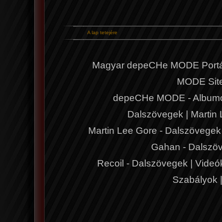
A lap tetejére
Magyar depeCHe MODE Portá
MODE Sit
depeCHe MODE - Album
Dalszövegek
|
Martin
Martin Lee Gore - Dalszövegek
Gahan - Dalszö
Recoil - Dalszövegek
|
Videó
Szabályok