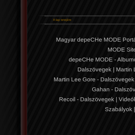
A lap tetejére
Magyar depeCHe MODE Portá
MODE Sit
depeCHe MODE - Album
Dalszövegek
|
Martin
Martin Lee Gore - Dalszövegek
Gahan - Dalszö
Recoil - Dalszövegek
|
Videó
Szabályok