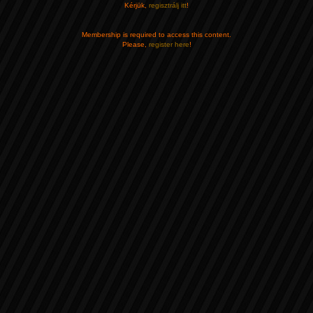
Kérjük,
regisztrálj itt
!
Membership is required to access this content.
Please,
register here
!