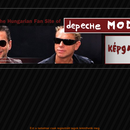
Ezt a tartalmat csak regisztrált tagok tekinthetik meg.