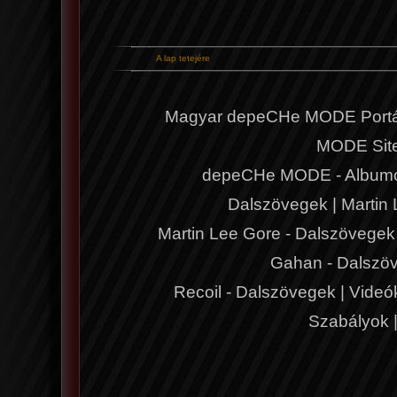
A lap tetejére
Magyar depeCHe MODE Portá
MODE Sit
depeCHe MODE - Album
Dalszövegek
|
Martin
Martin Lee Gore - Dalszövegek
Gahan - Dalszö
Recoil - Dalszövegek
|
Videó
Szabályok