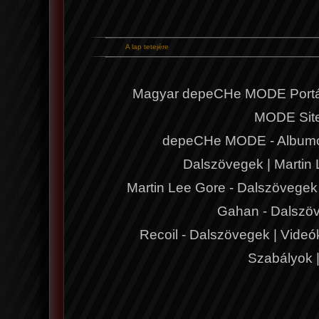
A lap tetejére
Magyar depeCHe MODE Portá
MODE Sit
depeCHe MODE - Album
Dalszövegek
|
Martin
Martin Lee Gore - Dalszövegek
Gahan - Dalszö
Recoil - Dalszövegek
|
Videó
Szabályok