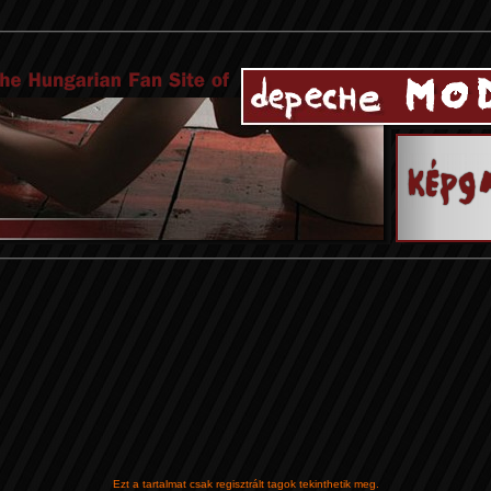
Ezt a tartalmat csak regisztrált tagok tekinthetik meg.