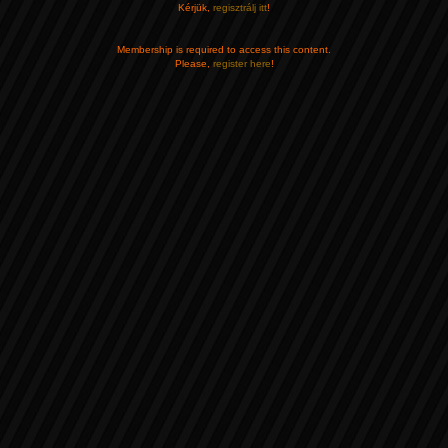
Kérjük,
regisztrálj itt
!
Membership is required to access this content.
Please,
register here
!