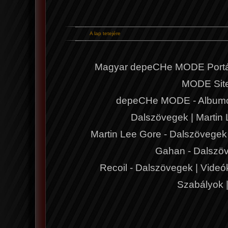
A lap tetejére
Magyar depeCHe MODE Portá
MODE Sit
depeCHe MODE - Album
Dalszövegek
|
Martin
Martin Lee Gore - Dalszövegek
Gahan - Dalszö
Recoil - Dalszövegek
|
Videó
Szabályok