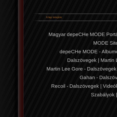
A lap tetejére
Magyar depeCHe MODE Portá
MODE Sit
depeCHe MODE - Album
Dalszövegek
|
Martin
Martin Lee Gore - Dalszövegek
Gahan - Dalszö
Recoil - Dalszövegek
|
Videó
Szabályok