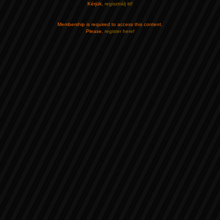
Kérjük,
regisztrálj itt
!
Membership is required to access this content.
Please,
register here
!