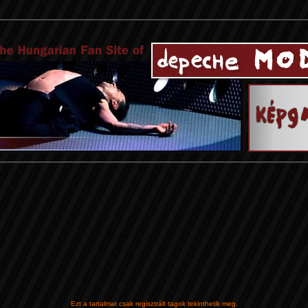
Ezt a tartalmat csak regisztrált tagok tekinthetik meg.