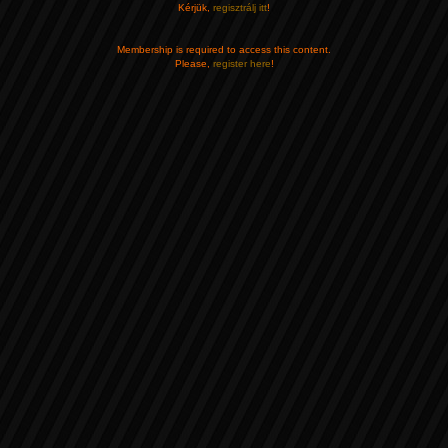
Kérjük,
regisztrálj itt
!
Membership is required to access this content.
Please,
register here
!