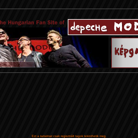
Ezt a tartalmat csak regisztrált tagok tekinthetik meg.