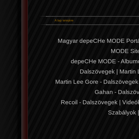
A lap tetejére
Magyar depeCHe MODE Portá
MODE Sit
depeCHe MODE - Album
Dalszövegek
|
Martin
Martin Lee Gore - Dalszövegek
Gahan - Dalszö
Recoil - Dalszövegek
|
Videó
Szabályok