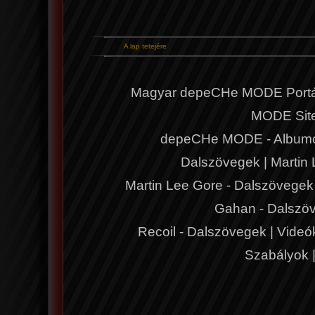
A lap tetejére
Magyar depeCHe MODE Portá
MODE Sit
depeCHe MODE - Album
Dalszövegek
|
Martin
Martin Lee Gore - Dalszövegek
Gahan - Dalszö
Recoil - Dalszövegek
|
Videó
Szabályok