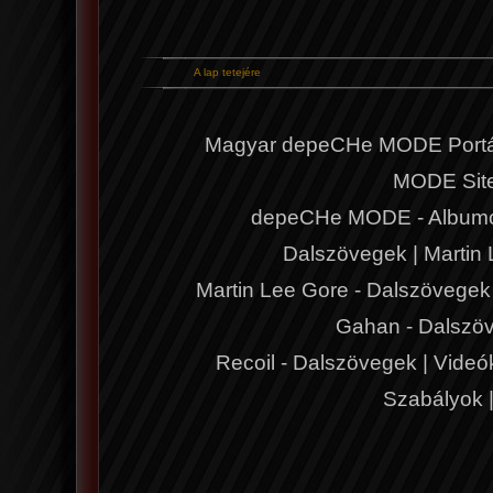
A lap tetejére
Magyar depeCHe MODE Portá
MODE Sit
depeCHe MODE - Album
Dalszövegek
|
Martin
Martin Lee Gore - Dalszövegek
Gahan - Dalszö
Recoil - Dalszövegek
|
Videó
Szabályok