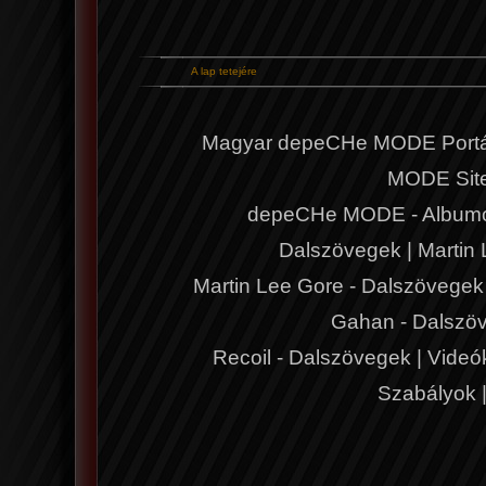
A lap tetejére
Magyar depeCHe MODE Portá
MODE Sit
depeCHe MODE - Album
Dalszövegek
|
Martin
Martin Lee Gore - Dalszövegek
Gahan - Dalszö
Recoil - Dalszövegek
|
Videó
Szabályok