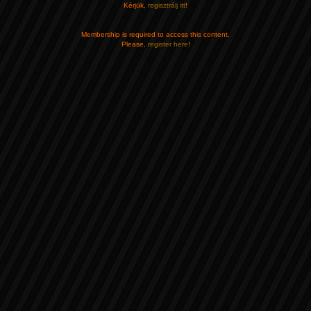
Kérjük,
regisztrálj itt
!
Membership is required to access this content.
Please,
register here
!