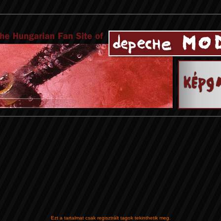
Ezt a tartalmat csak regisztrált tagok tekinthetik meg.