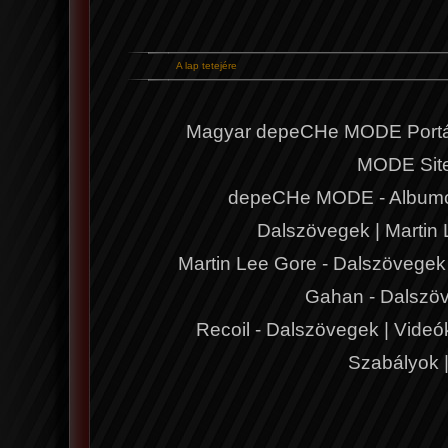
A lap tetejére
Magyar depeCHe MODE Portá
MODE Sit
depeCHe MODE - Album
Dalszövegek
|
Martin
Martin Lee Gore - Dalszövegek
Gahan - Dalszö
Recoil - Dalszövegek
|
Videó
Szabályok