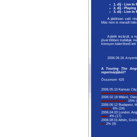
1. díj - Live In
2. díj - Playin
3. díj - Live In
A játékban való rés
Más nem is maradt hátra
A játék lezárult, a
jóval többen trafáltak 
könnyen kideríthető let
2006.09.18. A nyert
A
Touring The Ang
repertoárjából?
Összesen: 425
2006.05.10 Kansas City
2006.02.18 Milánó, Ola
15%
2006.06.12 Budapest, 
6%
(24)
2006.04.03 London, Angl
4%
(17)
2006.08.01 Athén, Gör
2%
(9)