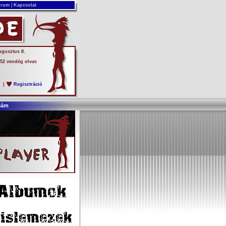
rum
|
Kapcsolat
ugusztus 8.
 52 vendég olvas
s
|
Regisztráció
lám