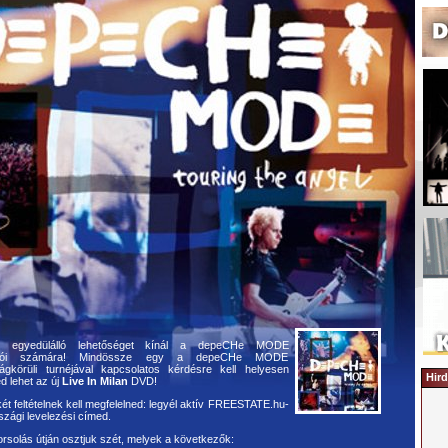
u
egyedülálló lehetőséget kínál a depeCHe MODE
ongói számára! Mindössze egy a depeCHe MODE
ágkörüli turnéjával kapcsolatos kérdésre kell helyesen
Hird
d lehet az új
Live In Milan
DVD!
ét feltételnek kell megfelelned: legyél aktív FREESTATE.hu-
zági levelezési címed.
solás útján osztjuk szét, melyek a következők: