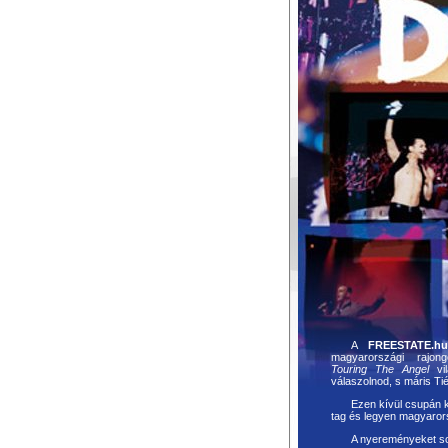
A
FREESTATE.h
magyarországi raj
Touring The Angel
vil
válaszolnod, s máris Tié
Ezen kívül csupán k
tag és legyen magyarors
A nyereményeket sor