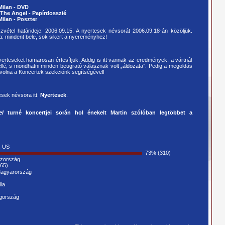
 Milan - DVD
g The Angel - Papírdosszié
 Milan - Poszter
zvétel határideje: 2006.09.15. A nyertesek névsorát 2006.09.18-án közöljük.
: mindent bele, sok sikert a nyereményhez!
 nyerteseket hamarosan értesítjük. Addig is itt vannak az eredmények, a vártnál
mellé, s mondhatni minden beugrató válasznak volt „áldozata”. Pedig a megoldás
t volna a Koncertek szekciónk segítségével!
esek névsora itt:
Nyertesek
.
el
turné koncertjei során hol énekelt Martin szólóban legtöbbet a
, US
73%
(310)
szország
(65)
Magyarország
ia
ögország