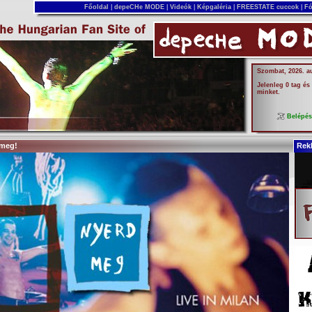
Főoldal
|
depeCHe MODE
|
Videók
|
Képgaléria
|
FREESTATE cuccok
|
Fó
Szombat, 2026. a
Jelenleg 0 tag és
minket.
Belépé
 meg!
Rek