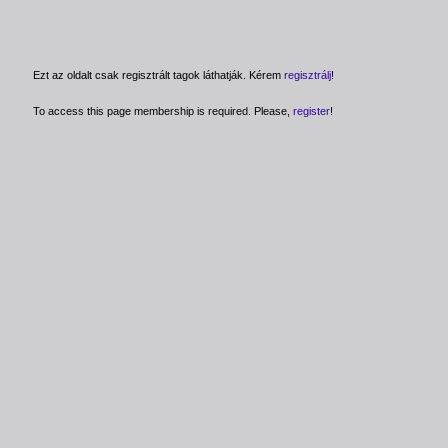
Ezt az oldalt csak regisztrált tagok láthatják. Kérem
regisztrálj
!
To access this page membership is required. Please,
register
!