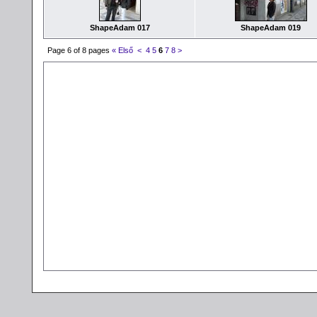
ShapeAdam 017
ShapeAdam 019
Page 6 of 8 pages
« Első
<
4
5
6
7
8
>